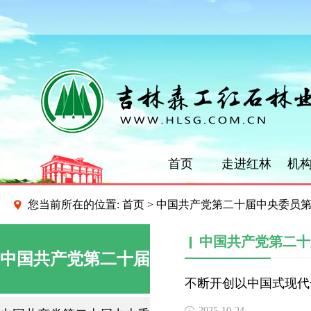
首页
走进红林
机
您当前所在的位置:
首页
>
中国共产党第二十届中央委员
中国共产党第二十
中国共产党第二十届
不断开创以中国式现代
2025-10-24